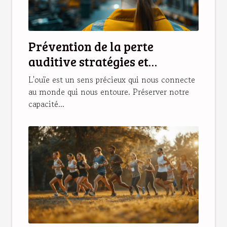
Prévention de la perte
auditive stratégies et
habitudes saines pour
L'ouïe est un sens précieux qui nous connecte
protéger son ouïe
au monde qui nous entoure. Préserver notre
capacité...