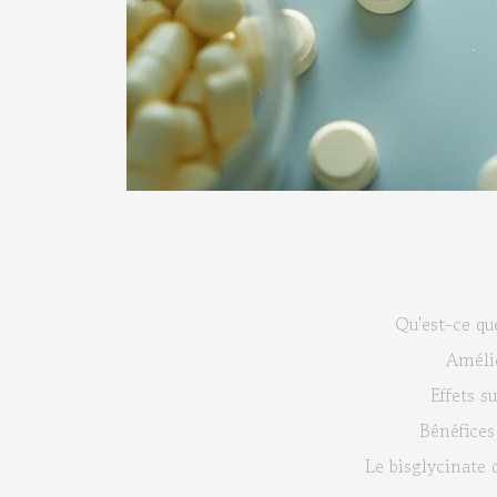
Qu'est-ce qu
Amélio
Effets s
Bénéfices
Le bisglycinate 