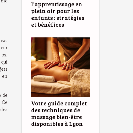
tème
l'apprentissage en
plein air pour les
enfants : stratégies
et bénéfices
use.
leur
 os.
 qui
jets
t en
e de
. Ce
Votre guide complet
 des
des techniques de
massage bien-être
disponibles à Lyon