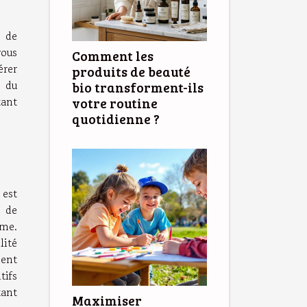
e de
vous
Comment les
érer
produits de beauté
s du
bio transforment-ils
tant
votre routine
quotidienne ?
 est
s de
sme.
lité
ment
tifs
tant
Maximiser