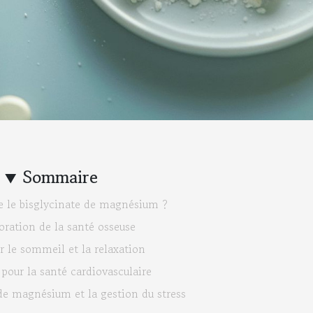
Sommaire
e le bisglycinate de magnésium ?
ration de la santé osseuse
ur le sommeil et la relaxation
 pour la santé cardiovasculaire
de magnésium et la gestion du stress