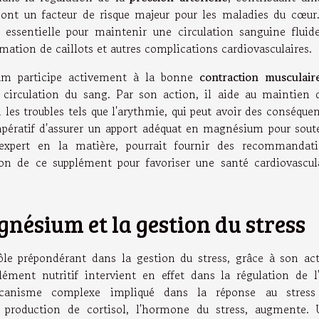
 sont un facteur de risque majeur pour les maladies du cœur
t essentielle pour maintenir une circulation sanguine fluid
ormation de caillots et autres complications cardiovasculaires.
ium participe activement à la bonne
contraction musculair
 circulation du sang. Par son action, il aide au maintien 
 les troubles tels que l'arythmie, qui peut avoir des conséque
impératif d'assurer un apport adéquat en magnésium pour sout
 expert en la matière, pourrait fournir des recommandat
ation de ce supplément pour favoriser une santé cardiovascul
gnésium et la gestion du stress
le prépondérant dans la gestion du stress, grâce à son ac
lément nutritif intervient en effet dans la régulation de l
écanisme complexe impliqué dans la réponse au stress
a production de cortisol, l'hormone du stress, augmente.