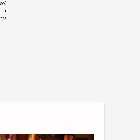
sol,
. Un
nts,