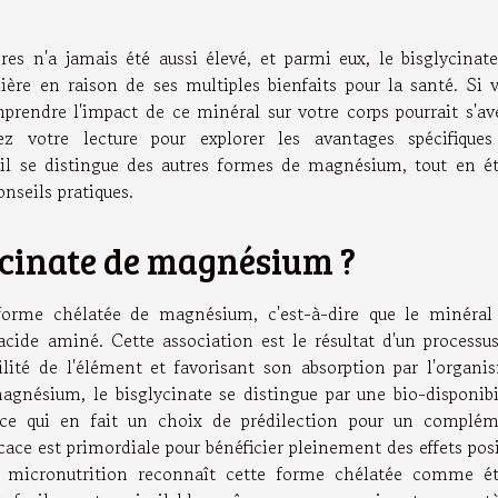
es n'a jamais été aussi élevé, et parmi eux, le bisglycinat
ère en raison de ses multiples bienfaits pour la santé. Si 
prendre l'impact de ce minéral sur votre corps pourrait s'av
z votre lecture pour explorer les avantages spécifique
l se distingue des autres formes de magnésium, tout en é
onseils pratiques.
lycinate de magnésium ?
orme chélatée de magnésium, c'est-à-dire que le minéral
cide aminé. Cette association est le résultat d'un processu
lité de l'élément et favorisant son absorption par l'organi
nésium, le bisglycinate se distingue par une bio-disponibi
, ce qui en fait un choix de prédilection pour un complé
icace est primordiale pour bénéficier pleinement des effets posi
 micronutrition reconnaît cette forme chélatée comme é