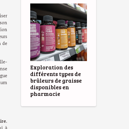
iser
 son
sion
eurs
n de
lle-
Exploration des
onse
différents types de
ogue
brûleurs de graisse
sium
disponibles en
pharmacie
ire
.
si à