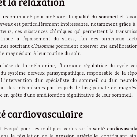
et la relaxation
nt recommandé pour améliorer la
qualité du sommeil
et favor
erveux
est particulièrement intéressante, notamment grâce à
tteurs, ces substances chimiques qui permettent la transmis
ribue à l'apaisement du stress, l'un des principaux fact
nes souffrant d'
insomnie
pourraient observer une amélioratio
 de magnésium à leur routine du soir.
nthèse de la mélatonine, l'hormone régulatrice du cycle vei
 du système nerveux parasympathique, responsable de la rép
 L'intervention d'un spécialiste du sommeil ou d'un neurol
ion des mécanismes par lesquels le bisglycinate de magné
ux en quête d'une amélioration significative de leur sommeil.
té cardiovasculaire
 évoqué pour ses multiples vertus sur la
santé cardiovascula
 dans la régulation de la
pression artérielle
, contribuant ain