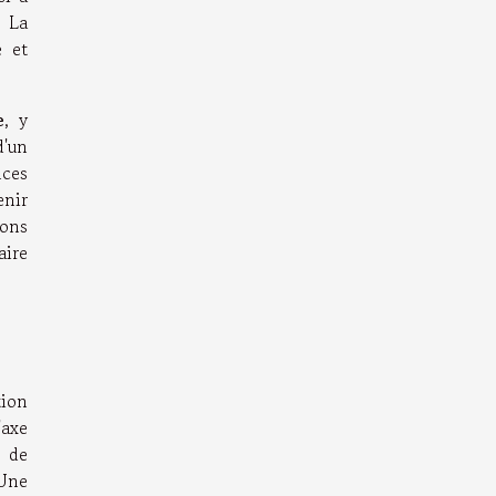
. La
e et
e
, y
d'un
nces
enir
ions
aire
tion
'axe
 de
 Une