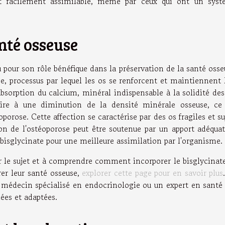
et facilement assimilable, même par ceux qui ont un sys
nté osseuse
pour son rôle bénéfique dans la préservation de la santé osse
se, processus par lequel les os se renforcent et maintiennent 
'absorption du calcium, minéral indispensable à la solidité des
e à une diminution de la densité minérale osseuse, ce
porose. Cette affection se caractérise par des os fragiles et su
ion de l'ostéoporose peut être soutenue par un apport adéqua
sglycinate pour une meilleure assimilation par l'organisme.
ir le sujet et à comprendre comment incorporer le bisglycinat
er leur santé osseuse,
explorer cette page pour en savoir plus
n médecin spécialisé en endocrinologie ou un expert en santé
lées et adaptées.