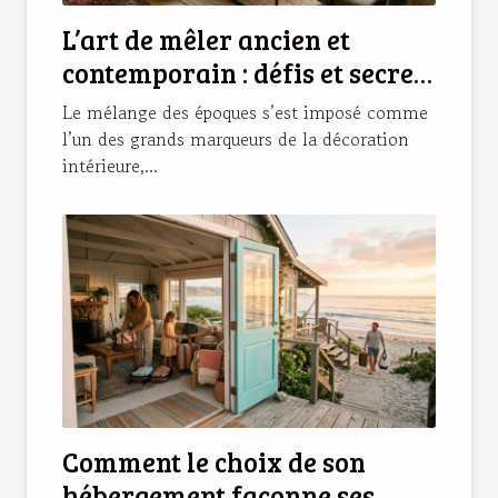
L’art de mêler ancien et
contemporain : défis et secrets
d’une déco réussie
Le mélange des époques s’est imposé comme
l’un des grands marqueurs de la décoration
intérieure,...
Comment le choix de son
hébergement façonne ses