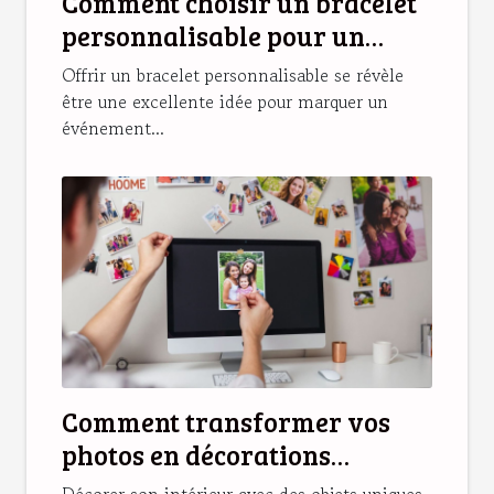
Comment choisir un bracelet
personnalisable pour un
cadeau unique ?
Offrir un bracelet personnalisable se révèle
être une excellente idée pour marquer un
événement...
Comment transformer vos
photos en décorations
magnétiques originales ?
Décorer son intérieur avec des objets uniques