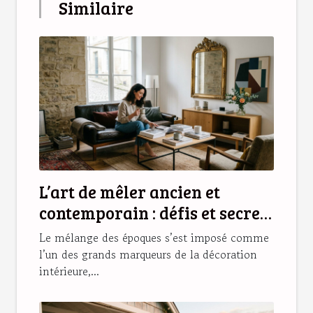
Similaire
L’art de mêler ancien et
contemporain : défis et secrets
d’une déco réussie
Le mélange des époques s’est imposé comme
l’un des grands marqueurs de la décoration
intérieure,...