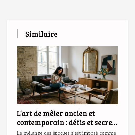
Similaire
L’art de mêler ancien et
contemporain : défis et secrets
d’une déco réussie
Le mélange des époques s’est imposé comme