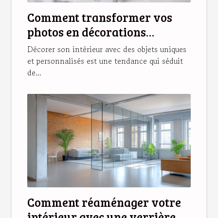
Comment transformer vos
photos en décorations
magnétiques originales ?
Décorer son intérieur avec des objets uniques
et personnalisés est une tendance qui séduit
de...
Comment réaménager votre
intérieur avec une verrière