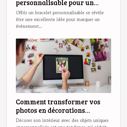
personnalisable pour un
cadeau unique ?
Offrir un bracelet personnalisable se révèle
être une excellente idée pour marquer un
événement...
Comment transformer vos
photos en décorations
magnétiques originales ?
Décorer son intérieur avec des objets uniques
et personnalisés est une tendance qui séduit