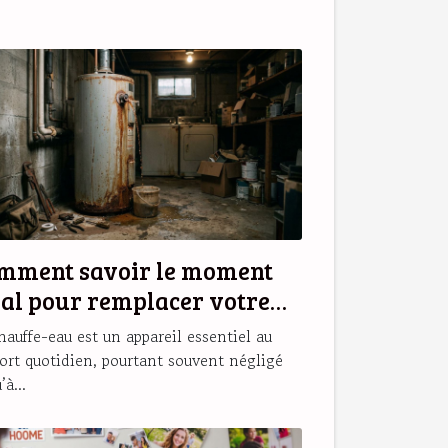
mment savoir le moment
éal pour remplacer votre
auffe-eau ?
hauffe-eau est un appareil essentiel au
ort quotidien, pourtant souvent négligé
’à...