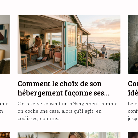
Comment le choix de son
Co
hébergement façonne ses
id
souvenirs de vacances
ch
omme
On réserve souvent un hébergement comme
Le c
on
on coche une case, alors qu’il agit, en
conf
coulisses, comme...
jusqu