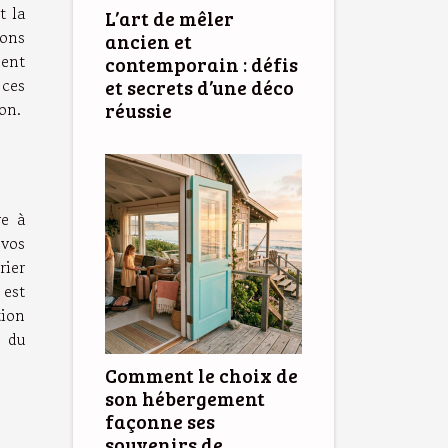
t la
L’art de mêler
ions
ancien et
pent
contemporain : défis
 ces
et secrets d’une déco
ion.
réussie
re à
 vos
rier
 est
tion
, du
Comment le choix de
son hébergement
façonne ses
souvenirs de