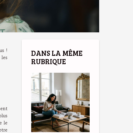
us !
DANS LA MÊME
 les
RUBRIQUE
gent
plus
e le
otre