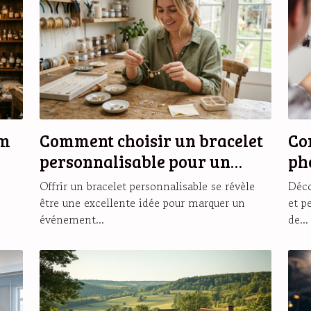
um
Comment choisir un bracelet
Co
personnalisable pour un
ph
cadeau unique ?
ma
Offrir un bracelet personnalisable se révèle
Déco
être une excellente idée pour marquer un
et p
événement...
de...