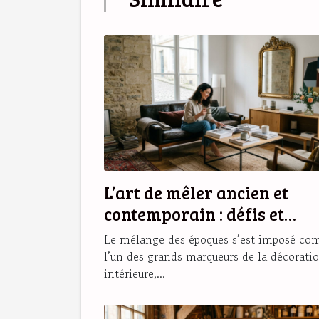
L’art de mêler ancien et
contemporain : défis et
secrets d’une déco réussie
Le mélange des époques s’est imposé c
l’un des grands marqueurs de la décorati
intérieure,...