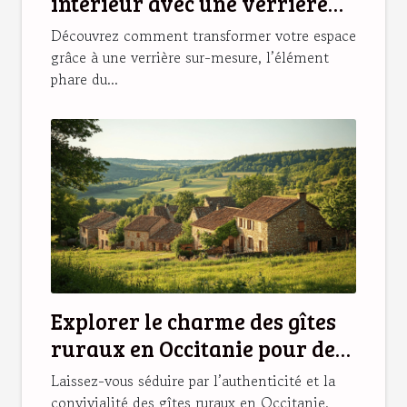
intérieur avec une verrière
sur-mesure ?
Découvrez comment transformer votre espace
grâce à une verrière sur-mesure, l’élément
phare du...
Explorer le charme des gîtes
ruraux en Occitanie pour des
vacances idéales
Laissez-vous séduire par l’authenticité et la
convivialité des gîtes ruraux en Occitanie,