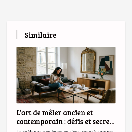
Similaire
L’art de mêler ancien et
contemporain : défis et secrets
d’une déco réussie
Le mélange des époques s’est imposé comme