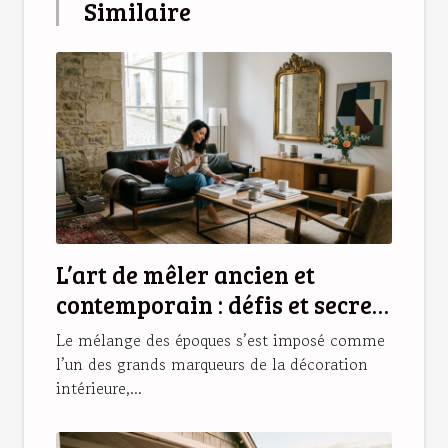
Similaire
L’art de mêler ancien et
contemporain : défis et secrets
d’une déco réussie
Le mélange des époques s’est imposé comme
l’un des grands marqueurs de la décoration
intérieure,...