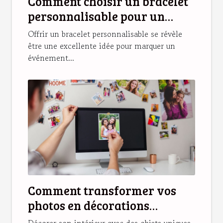
Comment choisir un bracelet
personnalisable pour un
cadeau unique ?
Offrir un bracelet personnalisable se révèle
être une excellente idée pour marquer un
événement...
Comment transformer vos
photos en décorations
magnétiques originales ?
Décorer son intérieur avec des objets uniques