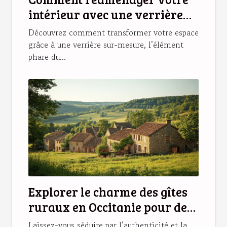
intérieur avec une verrière
sur-mesure ?
Découvrez comment transformer votre espace
grâce à une verrière sur-mesure, l’élément
phare du...
Explorer le charme des gîtes
ruraux en Occitanie pour des
vacances idéales
Laissez-vous séduire par l’authenticité et la