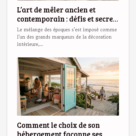
L’art de mêler ancien et
contemporain : défis et secrets
d’une déco réussie
Le mélange des époques s’est imposé comme
l’un des grands marqueurs de la décoration
intérieure,...
Comment le choix de son
hébergement façonne ses