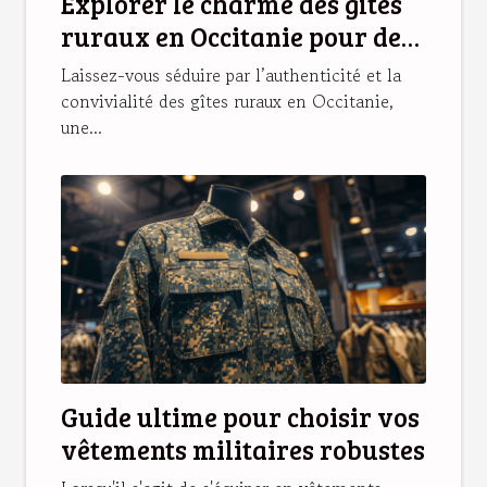
Explorer le charme des gîtes
ruraux en Occitanie pour des
vacances idéales
Laissez-vous séduire par l’authenticité et la
convivialité des gîtes ruraux en Occitanie,
une...
Guide ultime pour choisir vos
vêtements militaires robustes