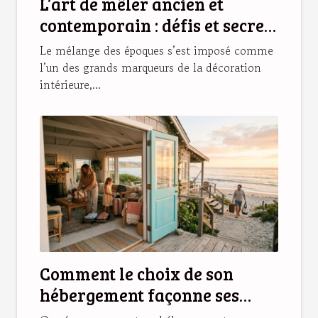
L’art de mêler ancien et
contemporain : défis et secrets
d’une déco réussie
Le mélange des époques s’est imposé comme
l’un des grands marqueurs de la décoration
intérieure,...
Comment le choix de son
hébergement façonne ses
souvenirs de vacances