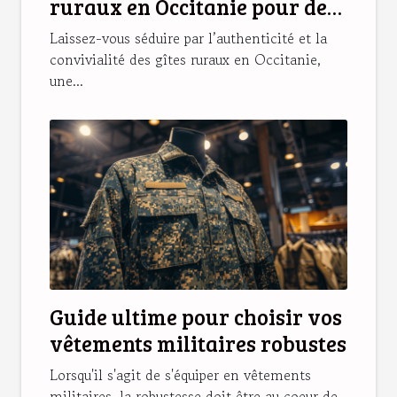
ruraux en Occitanie pour des
vacances idéales
Laissez-vous séduire par l’authenticité et la
convivialité des gîtes ruraux en Occitanie,
une...
Guide ultime pour choisir vos
vêtements militaires robustes
Lorsqu'il s'agit de s'équiper en vêtements
militaires, la robustesse doit être au coeur de