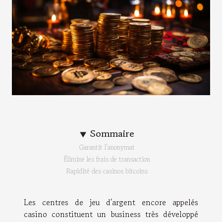
Sommaire
Garantit l'anonymat
Élimine les frais de transaction
Rapidité des casinos bitcoins
Les centres de jeu d'argent encore appelés
casino constituent un business très développé