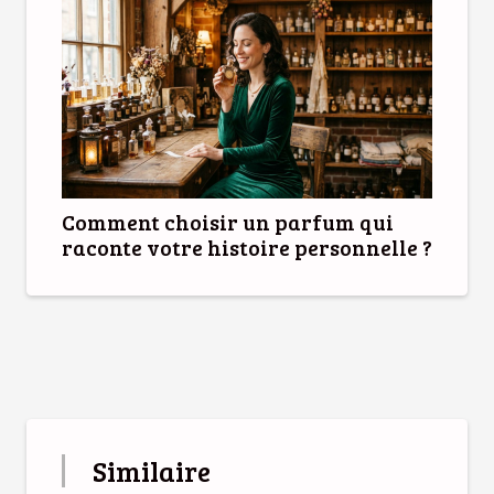
Comment choisir un parfum qui
raconte votre histoire personnelle ?
Similaire