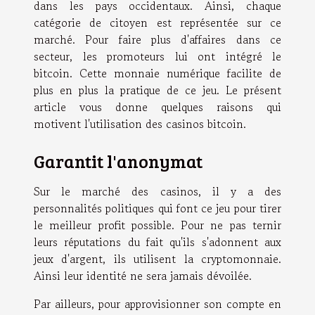
dans les pays occidentaux. Ainsi, chaque
catégorie de citoyen est représentée sur ce
marché. Pour faire plus d'affaires dans ce
secteur, les promoteurs lui ont intégré le
bitcoin. Cette monnaie numérique facilite de
plus en plus la pratique de ce jeu. Le présent
article vous donne quelques raisons qui
motivent l'utilisation des casinos bitcoin.
Garantit l'anonymat
Sur le marché des casinos, il y a des
personnalités politiques qui font ce jeu pour tirer
le
meilleur
profit possible. Pour ne pas ternir
leurs réputations du fait qu'ils s'adonnent aux
jeux d'argent, ils utilisent la cryptomonnaie.
Ainsi leur identité ne sera jamais dévoilée.
Par ailleurs, pour approvisionner son compte en