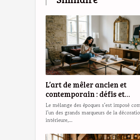
L’art de mêler ancien et
contemporain : défis et
secrets d’une déco réussie
Le mélange des époques s’est imposé c
l’un des grands marqueurs de la décorati
intérieure,...