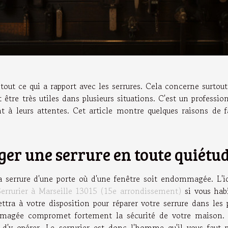
 tout ce qui a rapport avec les serrures. Cela concerne surtout
t être très utiles dans plusieurs situations. C'est un professio
nt à leurs attentes. Cet article montre quelques raisons de f
er une serrure en toute quiétu
 la serrure d'une porte où d'une fenêtre soit endommagée. L'i
Serrurier à Marseille 13015 (15e arrondissement)
si vous hab
tra à votre disposition pour réparer votre serrure dans les 
ommagée compromet fortement la sécurité de votre maison.
 d'y opérer. Le serrurier est donc l'homme qu'il vous faut 