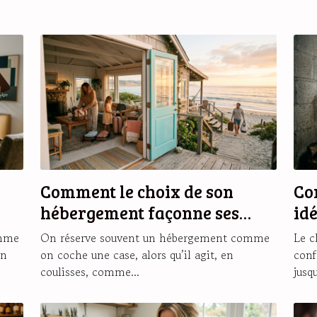
Comment le choix de son
Co
hébergement façonne ses
id
souvenirs de vacances
ch
omme
On réserve souvent un hébergement comme
Le c
on
on coche une case, alors qu’il agit, en
conf
coulisses, comme...
jusqu