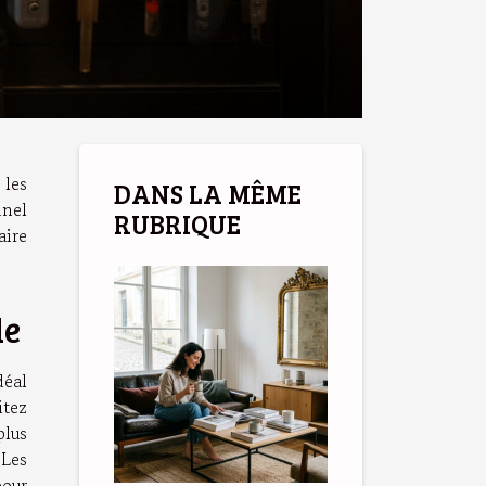
 les
DANS LA MÊME
nnel
RUBRIQUE
aire
de
déal
itez
plus
 Les
pour