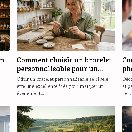
um
Comment choisir un bracelet
Co
personnalisable pour un
ph
cadeau unique ?
ma
Offrir un bracelet personnalisable se révèle
Déco
être une excellente idée pour marquer un
et p
événement...
de...