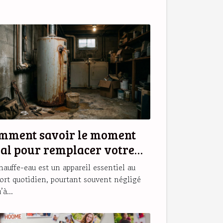
mment savoir le moment
éal pour remplacer votre
auffe-eau ?
hauffe-eau est un appareil essentiel au
ort quotidien, pourtant souvent négligé
’à...