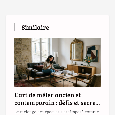
Similaire
L’art de mêler ancien et
contemporain : défis et secrets
d’une déco réussie
Le mélange des époques s’est imposé comme