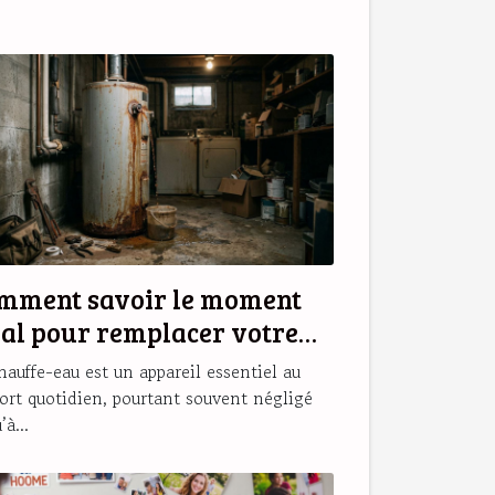
mment savoir le moment
éal pour remplacer votre
auffe-eau ?
hauffe-eau est un appareil essentiel au
ort quotidien, pourtant souvent négligé
’à...