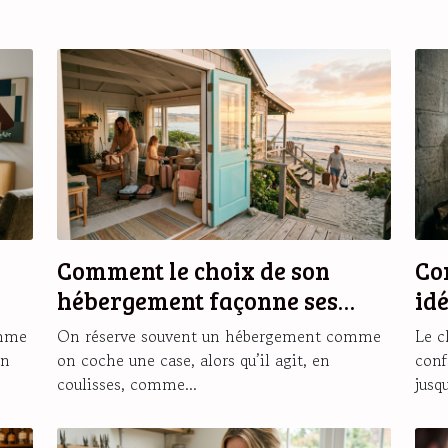
Comment le choix de son
Co
hébergement façonne ses
id
souvenirs de vacances
ch
omme
On réserve souvent un hébergement comme
Le c
on
on coche une case, alors qu’il agit, en
conf
coulisses, comme...
jusqu