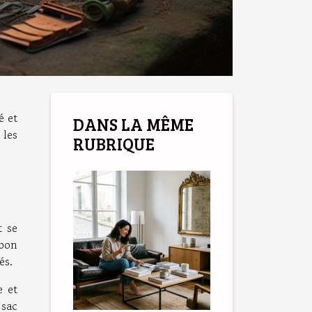
é et
DANS LA MÊME
 les
RUBRIQUE
t se
 bon
és.
e et
 sac