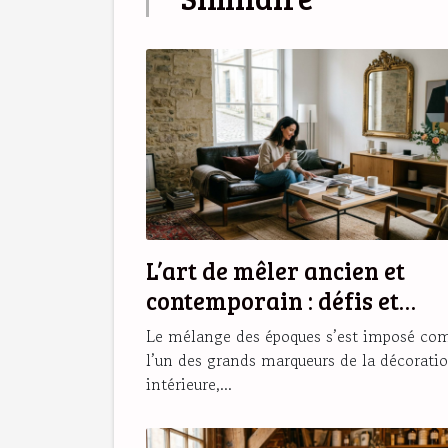
L’art de mêler ancien et
contemporain : défis et
secrets d’une déco réussie
Le mélange des époques s’est imposé c
l’un des grands marqueurs de la décorati
intérieure,...