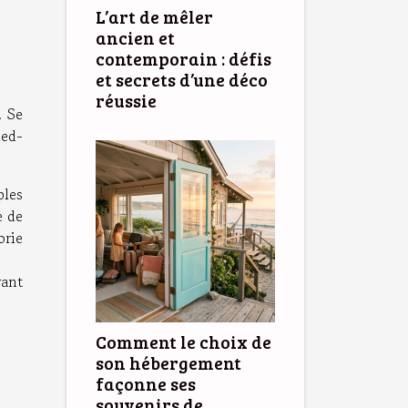
L’art de mêler
ancien et
contemporain : défis
et secrets d’une déco
réussie
. Se
ied-
ples
e de
orie
vant
Comment le choix de
son hébergement
façonne ses
souvenirs de