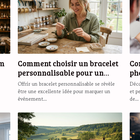
um
Comment choisir un bracelet
Co
personnalisable pour un
ph
cadeau unique ?
ma
Offrir un bracelet personnalisable se révèle
Déco
être une excellente idée pour marquer un
et p
événement...
de...