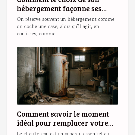
hébergement façonne ses
souvenirs de vacances
On réserve souvent un hébergement comme
on coche une case, alors qu’il agit, en
coulisses, comme...
Comment savoir le moment
idéal pour remplacer votre
chauffe-eau ?
Le chauffe-eau est un appareil essentiel au