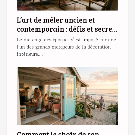
L’art de mêler ancien et
contemporain : défis et secrets
d’une déco réussie
Le mélange des époques s’est imposé comme
l’un des grands marqueurs de la décoration
intérieure,...
Comment le choix de son