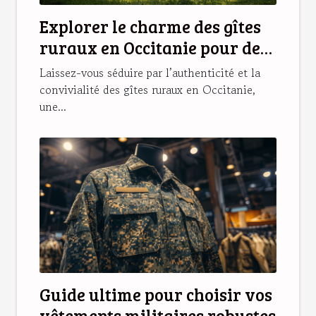
Explorer le charme des gîtes
ruraux en Occitanie pour des
vacances idéales
Laissez-vous séduire par l’authenticité et la
convivialité des gîtes ruraux en Occitanie,
une...
Guide ultime pour choisir vos
vêtements militaires robustes