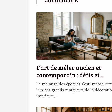
L’art de mêler ancien et
contemporain : défis et
secrets d’une déco réussie
Le mélange des époques s’est imposé c
l’un des grands marqueurs de la décorati
intérieure,...