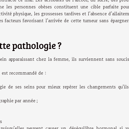
me les personnes obèses constituent une cible parfaite pou
tivité physique, les grossesses tardives et l’absence d’allaite
es facteurs favorisant l’arrivée de cette tumeur sans épargner
te pathologie ?
ein apparaissant chez la femme, ils surviennent sans souci
 il est recommandé de :
ogie de ses seins pour mieux repérer les changements qu’il
raphie par année ;
s
e puisqu’elles peuvent causer un déséquilibre hormonal si v