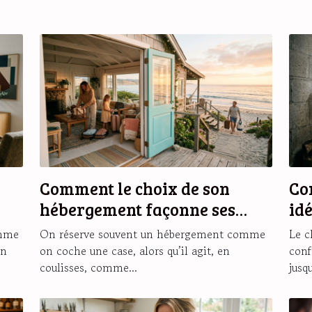
Comment le choix de son
Co
hébergement façonne ses
id
souvenirs de vacances
ch
omme
On réserve souvent un hébergement comme
Le c
on
on coche une case, alors qu’il agit, en
conf
coulisses, comme...
jusqu