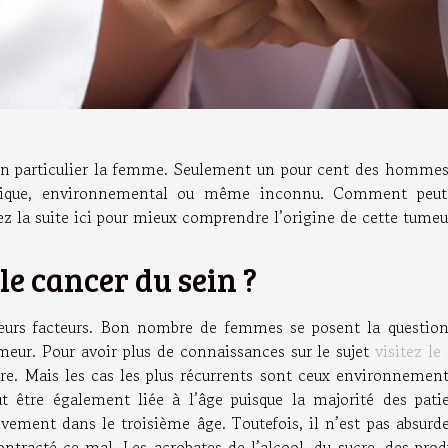
 en particulier la femme. Seulement un pour cent des homme
énétique, environnemental ou même inconnu. Comment peu
z la suite ici pour mieux comprendre l’origine de cette tumeu
 le cancer du sein ?
ieurs facteurs. Bon nombre de femmes se posent la questio
umeur. Pour avoir plus de connaissances sur le sujet
visitez le 
ire. Mais les cas les plus récurrents sont ceux environnemen
ut être également liée à l’âge puisque la majorité des pati
ivement dans le troisième âge. Toutefois, il n’est pas absurd
ntracté ce mal. Les acrobates de l’alcool, du sucre, des prod