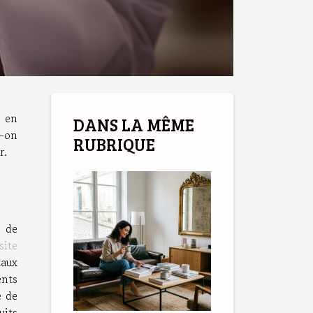
s en
DANS LA MÊME
t-on
RUBRIQUE
r.
n de
site
taux
ents
e de
uits