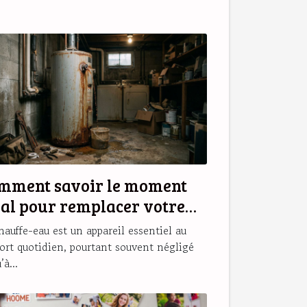
mment savoir le moment
éal pour remplacer votre
auffe-eau ?
hauffe-eau est un appareil essentiel au
ort quotidien, pourtant souvent négligé
’à...