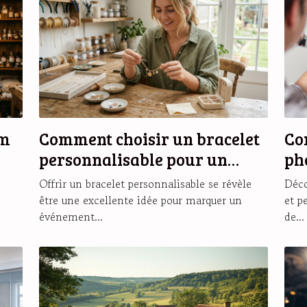
um
Comment choisir un bracelet
Co
personnalisable pour un
ph
cadeau unique ?
ma
Offrir un bracelet personnalisable se révèle
Déco
être une excellente idée pour marquer un
et p
événement...
de...