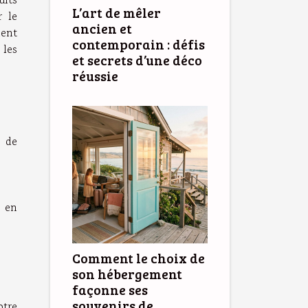
L’art de mêler
r le
ancien et
ment
contemporain : défis
 les
et secrets d’une déco
réussie
s de
s en
Comment le choix de
son hébergement
façonne ses
souvenirs de
otre