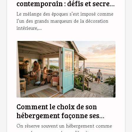
contemporain : défis et secrets
d’une déco réussie
Le mélange des époques s’est imposé comme
l’un des grands marqueurs de la décoration
intérieure,...
Comment le choix de son
hébergement façonne ses
souvenirs de vacances
On réserve souvent un hébergement comme