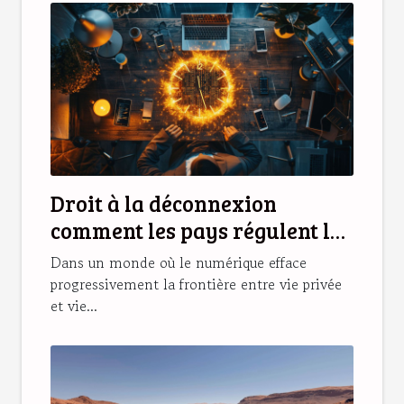
Droit à la déconnexion
comment les pays régulent le
travail à l'ère numérique
Dans un monde où le numérique efface
progressivement la frontière entre vie privée
et vie...