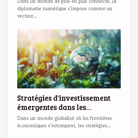
Dans un monde de plus en plus connecté, la
les relations internationales
diplomatie numérique s'impose comme un
vecteur...
Stratégies d'investissement
émergentes dans les
économies en développement
Dans un monde globalisé où les frontières
économiques s’estompent, les stratégies...