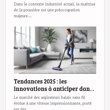
industriels
Dans le contexte industriel actuel, la maîtrise
de la poussière est une préoccupation
majeure....
Tendances 2025 : les
innovations à anticiper dans
les aspirateurs balais sans fil
Le marché des aspirateurs balais sans fil
évolue à une vitesse impressionnante, porté
par des...