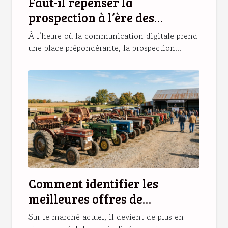
Faut-il repenser la
prospection à l’ère des
réseaux sociaux ?
À l’heure où la communication digitale prend
une place prépondérante, la prospection...
Comment identifier les
meilleures offres de
machines agricoles d'occasion
Sur le marché actuel, il devient de plus en