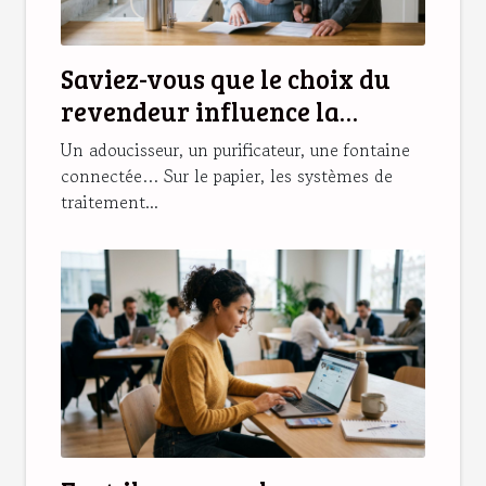
Saviez-vous que le choix du
revendeur influence la
garantie de votre système
Un adoucisseur, un purificateur, une fontaine
d’eau ?
connectée… Sur le papier, les systèmes de
traitement...