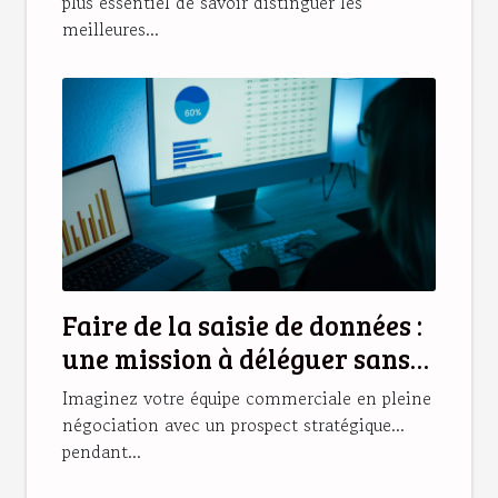
?
plus essentiel de savoir distinguer les
meilleures...
Faire de la saisie de données :
une mission à déléguer sans
hésiter !
Imaginez votre équipe commerciale en pleine
négociation avec un prospect stratégique...
pendant...